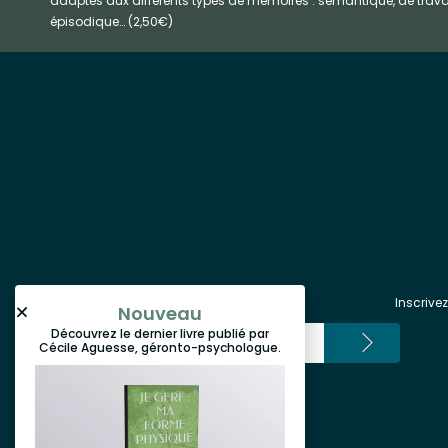
adaptés aux différents types de mémoires : sémantique, de travai
épisodique… (2,50€)
Inscrive
Nouveau
Découvrez le dernier livre publié par
Cécile Aguesse, géronto-psychologue.