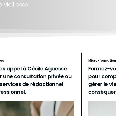
 vieillesse.
ces
Micro-formation
tes appel à Cécile Aguesse
Formez-vo
r une consultation privée ou
pour comp
 services de rédactionnel
gérer le vi
fessionnel.
conséquen