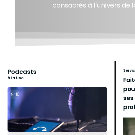
consacrés à l'univers de la
Podcasts
Servi
à la Une
Fai
pou
N°10
ses
pro