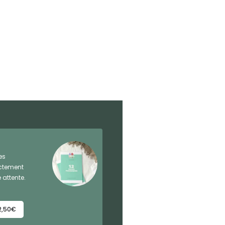
es
ectement
 attente.
2,50€