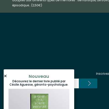
adaptés aux différents types de mémoires : sémantique, de travai
épisodique… (2,50€)
Inscrive
Nouveau
Découvrez le dernier livre publié par
Cécile Aguesse, géronto-psychologue.