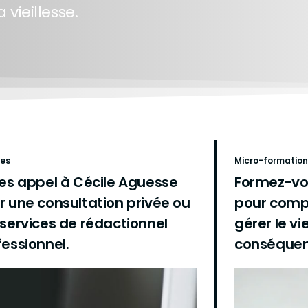
 vieillesse.
ces
Micro-formation
tes appel à Cécile Aguesse
Formez-vo
r une consultation privée ou
pour comp
 services de rédactionnel
gérer le vi
fessionnel.
conséquen