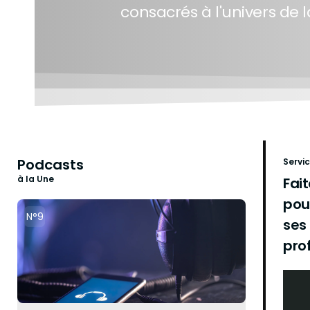
consacrés à l'univers de la
Podcasts
Servi
à la Une
Fai
pou
N°9
ses
pro