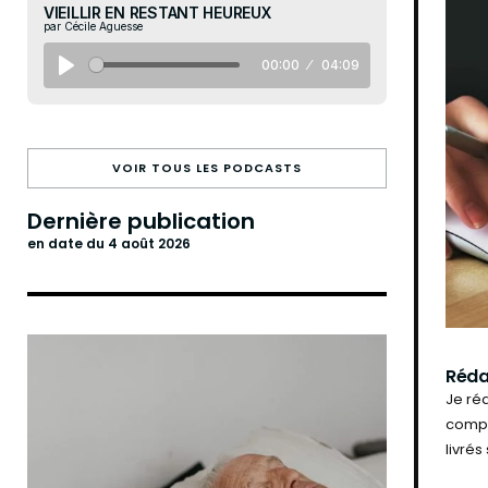
VIEILLIR EN RESTANT HEUREUX
par Cécile Aguesse
00:00
04:09
VOIR TOUS LES PODCASTS
Dernière publication
en date du 4 août 2026
Réda
Je réa
compr
livré