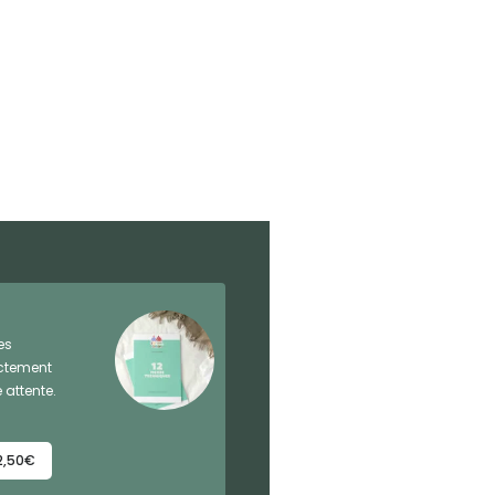
es
ectement
 attente.
2,50€