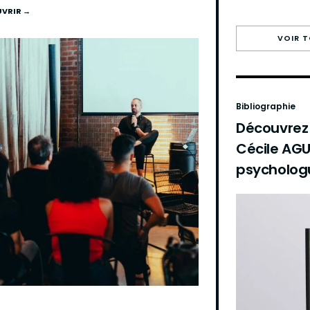
VRIR →
VOIR 
Bibliographie
Découvrez l
Cécile AGU
psycholog