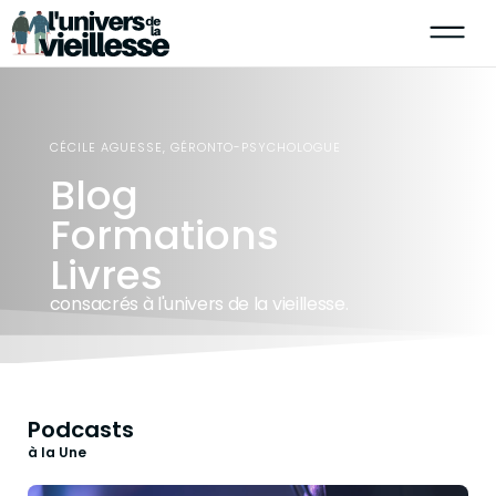
CÉCILE AGUESSE, GÉRONTO-PSYCHOLOGUE
Blog
Formations
Livres
consacrés à l'univers de la vieillesse.
Podcasts
à la Une