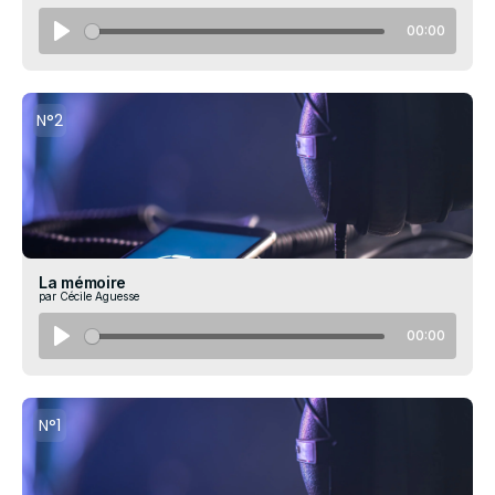
00:00
N°2
La mémoire
par Cécile Aguesse
00:00
N°1