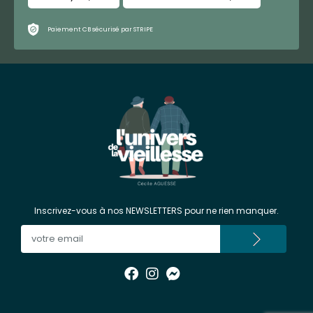
Paiement CB sécurisé par STRIPE
Inscrivez-vous à nos NEWSLETTERS pour ne rien manquer.