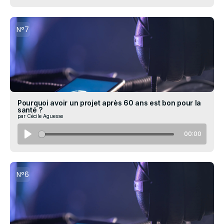
N°7
Pourquoi avoir un projet après 60 ans est bon pour la
santé ?
par Cécile Aguesse
00:00
N°6