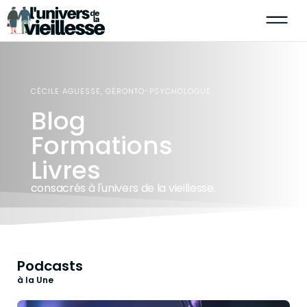
CÉCILE AGUESSE, GÉRONTO-PSYCHOLOGUE
Blog
Formations
Livres
consacrés à l'univers de la vieillesse.
Podcasts
à la Une