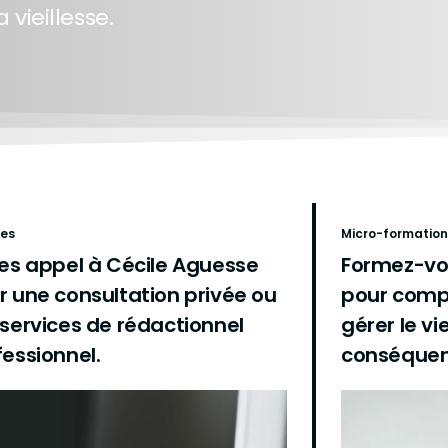
 vieillesse.
ces
Micro-formation
tes appel à Cécile Aguesse
Formez-vo
r une consultation privée ou
pour comp
 services de rédactionnel
gérer le vi
fessionnel.
conséquen