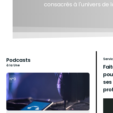
consacrés à l'univers de la
Podcasts
Servi
à la Une
Fai
pou
N°9
ses
pro