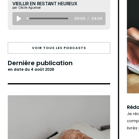
VIEILLIR EN RESTANT HEUREUX
par Cécile Aguesse
00:00
04:09
VOIR TOUS LES PODCASTS
Dernière publication
en date du 4 août 2026
Réda
Je réa
compr
livré