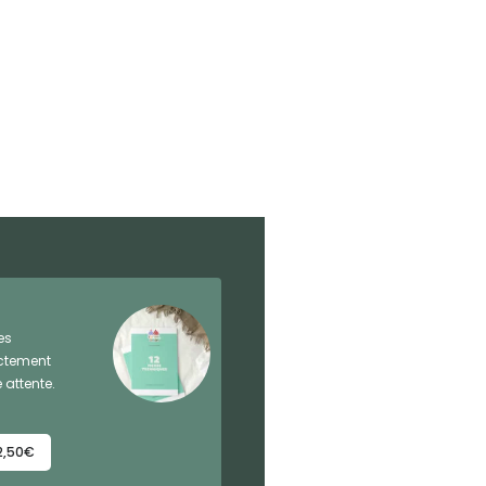
es
ectement
 attente.
2,50€