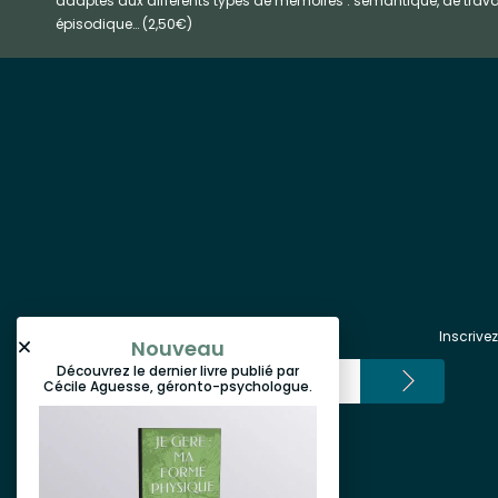
adaptés aux différents types de mémoires : sémantique, de travai
épisodique… (2,50€)
Inscrive
Nouveau
Découvrez le dernier livre publié par
Cécile Aguesse, géronto-psychologue.