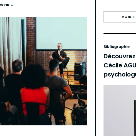
VRIR →
VOIR 
Bibliographie
Découvrez l
Cécile AGU
psycholog