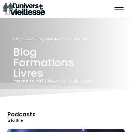
CÉCILE AGUESSE, GÉRONTO-PSYCHOLOGUE
Blog
Formations
Livres
consacrés à l'univers de la vieillesse.
Podcasts
à la Une