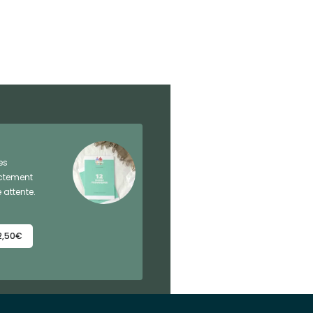
es
ectement
 attente.
2,50€