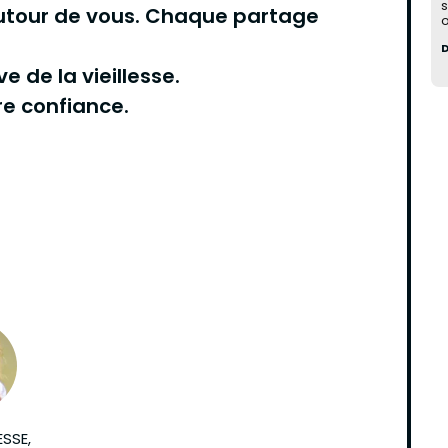
s
 autour de vous. Chaque partage
o
ve de la vieillesse.
re confiance.
SSE,