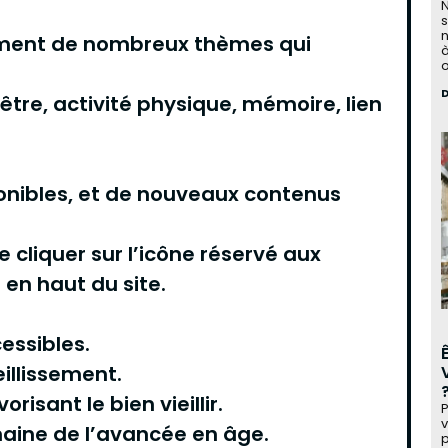
N
s
n
mment de nombreux thèmes qui
à
o
-être, activité physique, mémoire, lien
onibles, et de nouveaux contenus
de cliquer sur l’icône réservé aux
 en haut du site.
essibles.
illissement.
isant le bien vieillir.
P
v
maine de l’avancée en âge.
p