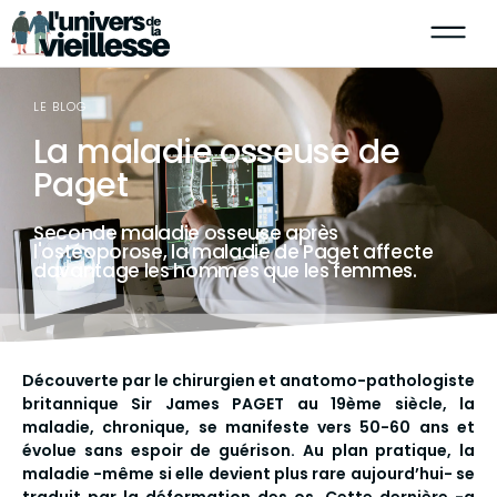
LE BLOG
La maladie osseuse de
Paget
Seconde maladie osseuse après
l'ostéoporose, la maladie de Paget affecte
davantage les hommes que les femmes.
Découverte par le chirurgien et anatomo-pathologiste
britannique Sir James PAGET au 19ème siècle, la
maladie, chronique, se manifeste vers 50-60 ans et
évolue sans espoir de guérison. Au plan pratique, la
maladie -même si elle devient plus rare aujourd’hui- se