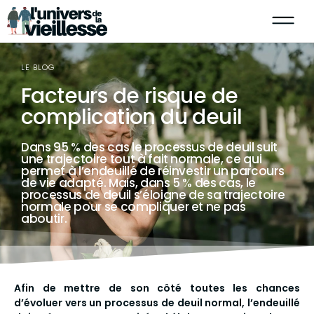
LE BLOG
Facteurs de risque de
complication du deuil
Dans 95 % des cas le processus de deuil suit
une trajectoire tout à fait normale, ce qui
permet à l’endeuillé de réinvestir un parcours
de vie adapté. Mais, dans 5 % des cas, le
processus de deuil s’éloigne de sa trajectoire
normale pour se compliquer et ne pas
aboutir.
Afin de mettre de son côté toutes les chances
d’évoluer vers un processus de deuil normal, l’endeuillé