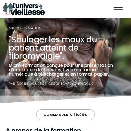
MICROFORMATIONS
"Soulager les maux du
patient atteint de
fibromyalgie".
Micro-formation conçue pour une présentation
d’une durée de 3 heures, livrée en format
numérique à télécharger et en format papier.
PAR CÉCILE AGUESSE, GÉRONTO-PSYCHOLOGUE
COMMANDER À 79,00€
A propos de la formation