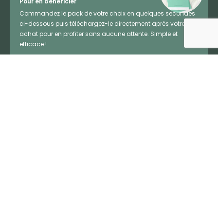
Pour en bénéficier
Commandez le pack de votre choix en quelques secondes
ci-dessous puis téléchargez-le directement après votre
achat pour en profiter sans aucune attente. Simple et
efficace !
Pack Psy - 2,90€
Pack Réminiscence - 2,50€
Paiement CB sécurisé par STRIPE
Inscrivez-vous à nos NEWSLETTERS pour ne rien manquer.