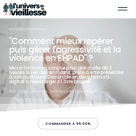
MICROFORMATIONS
"Comment mieux repérer
puis gérer l'agressivité et la
violence en EHPAD" ?
Micro-formation conçue pour une durée de 3
heures livrée clés en mains, prête à être présentée
à vos auditeurs. Disponible en deux formats :
digital à télécharger ET livre broché.
PAR CÉCILE AGUESSE, GÉRONTO-PSYCHOLOGUE
COMMANDER À 99,00€