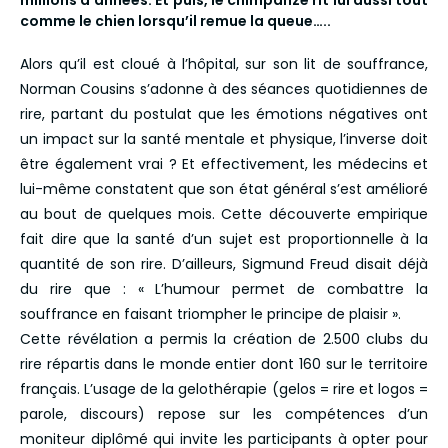
millions d’années. Et puis, le chimpanzé rit lui aussi tout
comme le chien lorsqu’il remue la queue…..
Alors qu’il est cloué à l’hôpital, sur son lit de souffrance,
Norman Cousins s’adonne à des séances quotidiennes de
rire, partant du postulat que les émotions négatives ont
un impact sur la santé mentale et physique, l’inverse doit
être également vrai ? Et effectivement, les médecins et
lui-même constatent que son état général s’est amélioré
au bout de quelques mois. Cette découverte empirique
fait dire que la santé d’un sujet est proportionnelle à la
quantité de son rire. D’ailleurs, Sigmund Freud disait déjà
du rire que : « L’humour permet de combattre la
souffrance en faisant triompher le principe de plaisir ».
Cette révélation a permis la création de 2.500 clubs du
rire répartis dans le monde entier dont 160 sur le territoire
français. L’usage de la gelothérapie (gelos = rire et logos =
parole, discours) repose sur les compétences d’un
moniteur diplômé qui invite les participants à opter pour