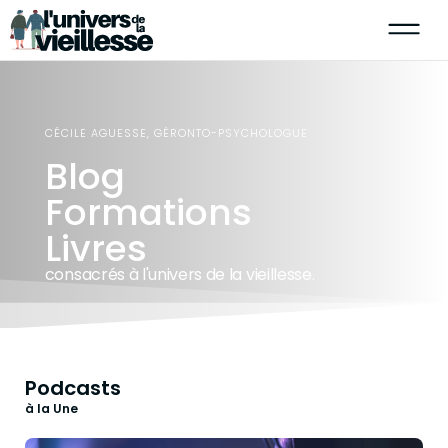
CÉCILE AGUESSE, GÉRONTO-PSYCHOLOGUE
Blog
Formations
Livres
consacrés à l'univers de la vieillesse.
Podcasts
à la Une